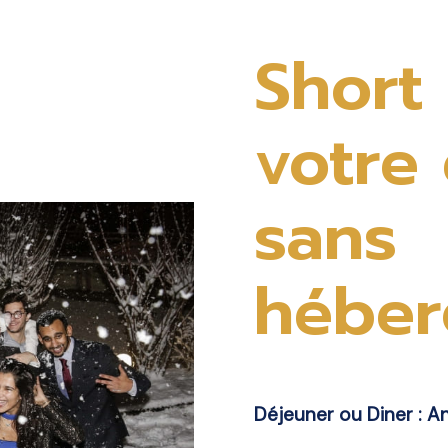
Short 
votre
sans
hébe
Déjeuner ou Diner : A