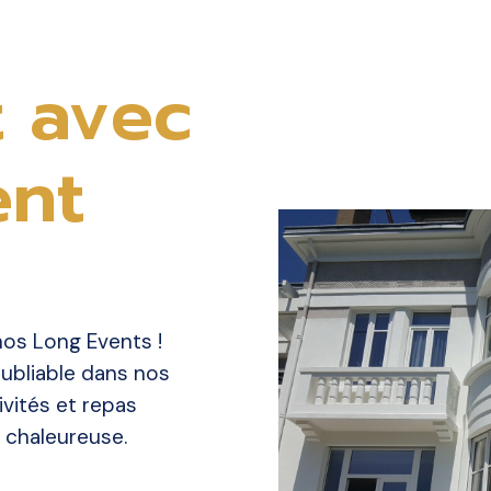
 avec
nt
os Long Events !
oubliable dans nos
vités et repas
 chaleureuse.