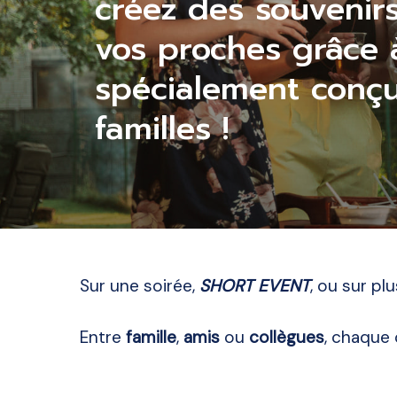
créez des souvenirs
vos proches grâce 
spécialement conçu
familles !
Sur une soirée,
SHORT EVENT
, ou sur pl
Entre
famille
,
amis
ou
collègues
, chaque