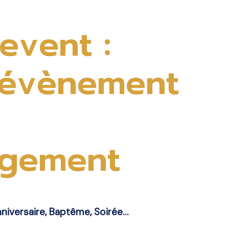
event :
 évènement
rgement
nniversaire, Baptême, Soirée…