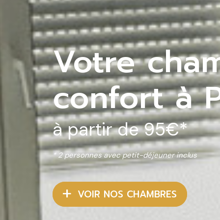
Votre cham
confort à 
à partir de 95€*
* 2 personnes avec petit-déjeuner inclus
VOIR NOS CHAMBRES